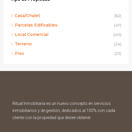
Casa/Chalet
(62)
Parcelas Edificables
(49)
Local Comercial
(40)
Terreno
(24)
Piso
(23)
Ritual Inmobiliaria es un nuevo concepto en servicios
inmobiliarios y de gestión, dedicados al 100% con cada
cliente con la propiedad que desee obtener.