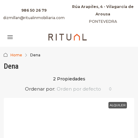
Rúa Arapiles, 4 - Vilagarcía de
986 50 26 79
Arousa
dizmillan@ritualinmobiliaria.com
PONTEVEDRA
Home
Dena
Dena
2 Propiedades
Ordenar por:
Orden por defecto
ALQUILER