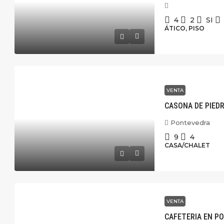
4
2
SI
ÁTICO, PISO
VENTA
CASONA DE PIEDR
Pontevedra
9
4
CASA/CHALET
VENTA
CAFETERIA EN P