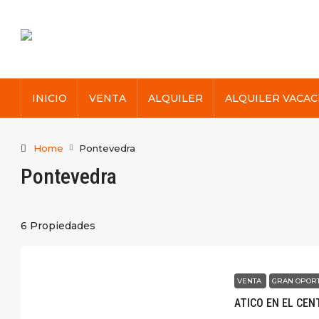
INICIO
VENTA
ALQUILER
ALQUILER VACAC
Home
Pontevedra
Pontevedra
6 Propiedades
VENTA
GRAN OPOR
ATICO EN EL CE