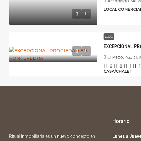
Arzobispo Malv
LOCAL COMERCIA
LUJO
EXCEPCIONAL PR
O Pazo, 42, 36
6
8
1
CASA/CHALET
Horario
Ritual Inmobiliaria es un nuevo concepto en
Lunes a Juev