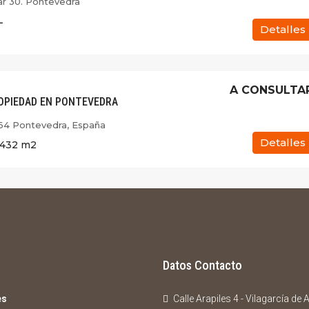
ar 30. Pontevedra
L
Detalles
A CONSULTA
OPIEDAD EN PONTEVEDRA
164 Pontevedra, España
Detalles
1432
m2
Datos Contacto
es
Calle Arapiles 4 - Vilagarcía de