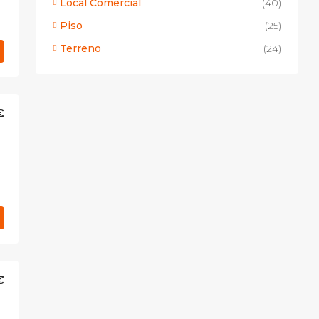
Local Comercial
(40)
Piso
(25)
Terreno
(24)
€
€