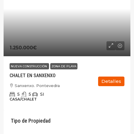
1.250.000€
NUEVA CONSTRUCCIÓN
ZONA DE PLAYA
CHALET EN SANXENXO
Detalles
Sanxenxo. Pontevedra
5
5
SI
CASA/CHALET
Tipo de Propiedad