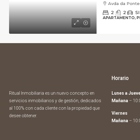
Avda da Ponte. 
2
2
SI
APARTAMENTO, P
Horario
Ritual Inmobiliaria es un nuevo concepto en
Lunes a Juev
servicios inmobiliarios y de gestión, dedicados
Mañana
– 10:0
al 100% con cada cliente con la propiedad que
Viernes
desee obtener.
Mañana
– 10:0