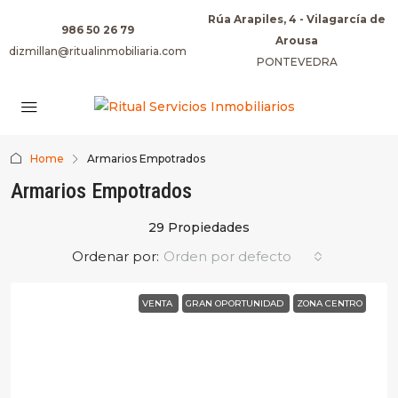
Rúa Arapiles, 4 - Vilagarcía de
986 50 26 79
Arousa
dizmillan@ritualinmobiliaria.com
PONTEVEDRA
Home
Armarios Empotrados
Armarios Empotrados
29 Propiedades
Ordenar por:
Orden por defecto
VENTA
GRAN OPORTUNIDAD
ZONA CENTRO