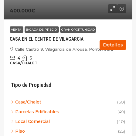
400.000€
VENTA
BAJADA DE PRECIO
GRAN OPORTUNIDAD
CASA EN EL CENTRO DE VILAGARCIA
Detalles
Calle Castro 9, Vilagarcía de Arousa. Pontevedra
4
3
CASA/CHALET
Tipo de Propiedad
Casa/Chalet
(60)
Parcelas Edificables
(49)
Local Comercial
(40)
Piso
(25)