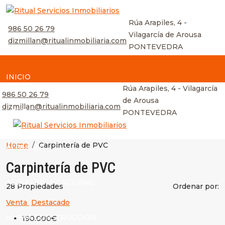
Rúa Arapiles, 4 -
986 50 26 79
Vilagarcía de Arousa
dizmillan@ritualinmobiliaria.com
PONTEVEDRA
INICIO
Rúa Arapiles, 4 - Vilagarcía
986 50 26 79
de Arousa
dizmillan@ritualinmobiliaria.com
VENTA
PONTEVEDRA
Home
Carpintería de PVC
ALQUILER
Carpintería de PVC
ALQUILER VACACIONAL
28 Propiedades
Ordenar por:
Venta
Destacado
NUEVA CONSTRUCCIÓN
190.000€