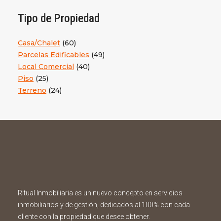
Tipo de Propiedad
Casa/Chalet
(60)
Parcelas Edificables
(49)
Local Comercial
(40)
Piso
(25)
Terreno
(24)
Ritual Inmobiliaria es un nuevo concepto en servicios
inmobiliarios y de gestión, dedicados al 100% con cada
cliente con la propiedad que desee obtener.