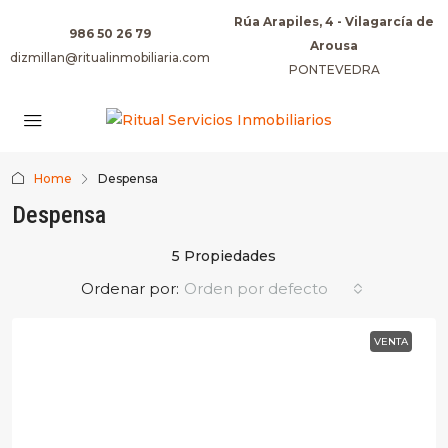
Rúa Arapiles, 4 - Vilagarcía de
986 50 26 79
Arousa
dizmillan@ritualinmobiliaria.com
PONTEVEDRA
Home
Despensa
Despensa
5 Propiedades
Ordenar por:
Orden por defecto
VENTA