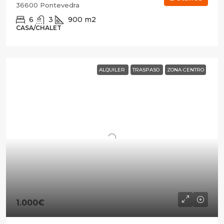
36600 Pontevedra
6
3
900
m2
CASA/CHALET
ALQUILER
TRASPASO
ZONA CENTRO
1.000€