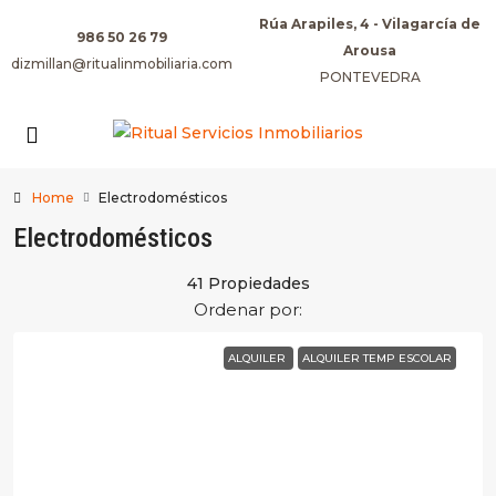
Rúa Arapiles, 4 - Vilagarcía de
986 50 26 79
Arousa
dizmillan@ritualinmobiliaria.com
PONTEVEDRA
Home
Electrodomésticos
Electrodomésticos
41 Propiedades
Ordenar por:
ALQUILER
ALQUILER TEMP ESCOLAR