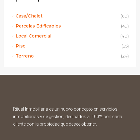
Casa/Chalet
(60)
Parcelas Edificables
(49)
Local Comercial
(40)
Piso
(25)
Terreno
(24)
Ritual Inmobiliaria es un nuevo concepto en servicios
inmobiliarios y de gestión, dedicados al 100% con cada
cliente con la propiedad que desee obtener.