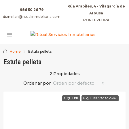
Rúa Arapiles, 4 - Vilagarcía de
986 50 26 79
Arousa
dizmillan@ritualinmobiliaria.com
PONTEVEDRA
Home
Estufa pellets
Estufa pellets
2 Propiedades
Ordenar por:
Orden por defecto
ALQUILER
ALQUILER VACACIONAL