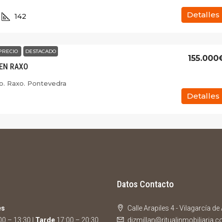
Detalles
142
PRECIO
DESTACADO
155.000
 EN RAXO
o. Raxo. Pontevedra
Detalles
Datos Contacto
es
Calle Arapiles 4 - Vilagarcía d
0 – 13:30 |
Tarde
17:00 – 20:30
dizmillan@ritualinmobiliaria.