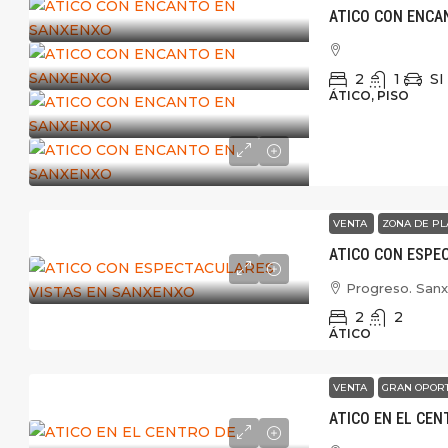
ATICO CON ENCA
2
1
SI
ÁTICO, PISO
VENTA
ZONA DE PL
ATICO CON ESPE
Progreso. Sanx
2
2
ÁTICO
VENTA
GRAN OPOR
ATICO EN EL CE