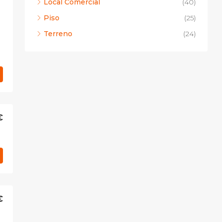
Local Comercial
(40)
Piso
(25)
Terreno
(24)
€
€