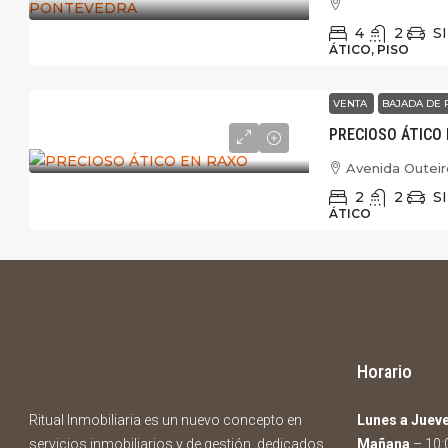
4
2
SI
ÁTICO, PISO
VENTA
BAJADA DE 
PRECIOSO ÁTICO
Avenida Outeir
2
2
SI
ÁTICO
Horario
Ritual Inmobiliaria es un nuevo concepto en
Lunes a Juev
servicios inmobiliarios y de gestión, dedicados
Mañana
– 10:0