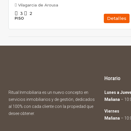
Vilagarcia de Arousa
3
2
Detalles
PISO
Horario
Ritual Inmobiliaria es un nuevo concepto en
Lunes a Juev
servicios inmobiliarios y de gestión, dedicados
Mañana
– 10:0
al 100% con cada cliente con la propiedad que
Viernes
desee obtener.
Mañana
– 10:0