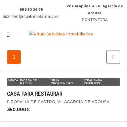
Rúa Arapiles, 4 - Vilagarcía de
986 50 26 79
Arousa
dizmillan@ritualinmobiliaria.com
PONTEVEDRA
VENTA
BAJADA DE
GRAN
IDEAL PARA
PRECIO
OPORTUNIDAD
INVERSIÓN
CASA PARA RESTAURAR
ROSALIA DE CASTRO, VILAGARCIA DE AROUSA
350.000€