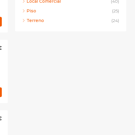
Local Comercial
(40)
Piso
(25)
Terreno
(24)
€
€