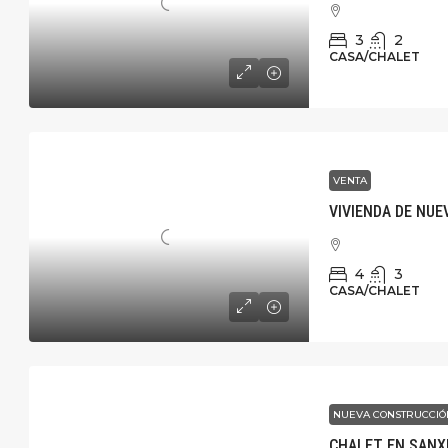
3
2
CASA/CHALET
VENTA
VIVIENDA DE NU
4
3
CASA/CHALET
NUEVA CONSTRUCCI
CHALET EN SAN