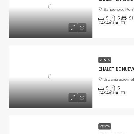
Sanxenxo. Pon
5
5
SI
CASA/CHALET
VENTA
CHALET DE NUEV
Urbanización el
5
5
CASA/CHALET
VENTA