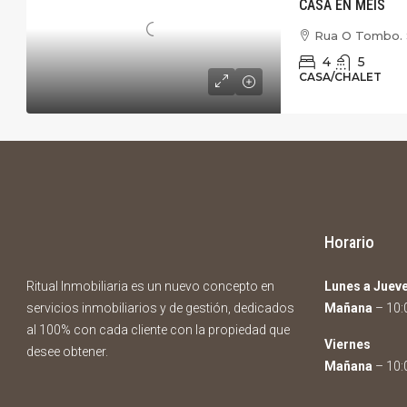
CASA EN MEIS
Rua O Tombo. 
4
5
CASA/CHALET
Horario
Ritual Inmobiliaria es un nuevo concepto en
Lunes a Juev
servicios inmobiliarios y de gestión, dedicados
Mañana
– 10:0
al 100% con cada cliente con la propiedad que
Viernes
desee obtener.
Mañana
– 10:0