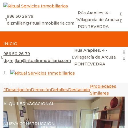
Rúa Arapiles, 4 -
986 50 26 79
Vilagarcía de Arousa
dizmillan@ritualinmobiliaria.com
PONTEVEDRA
INICIO
Rúa Arapiles, 4 -
986 50 26 79
Vilagarcía de Arousa
dizmillan@ritualinmobiliaria.com
VENTA
PONTEVEDRA
ALQUILER
Propiedades
Descripción
Dirección
Detalles
Destacado
Similares
ALQUILER VACACIONAL
NUEVA CONSTRUCCIÓN