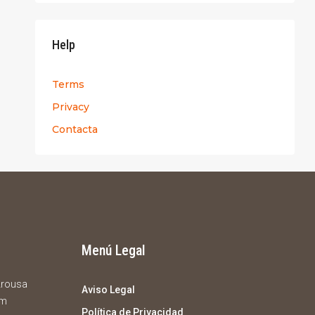
Help
Terms
Privacy
Contacta
Menú Legal
 Arousa
Aviso Legal
om
Política de Privacidad