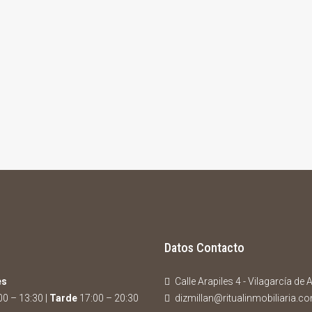
Datos Contacto
es
Calle Arapiles 4 - Vilagarcía de
0 – 13:30 |
Tarde
17:00 – 20:30
dizmillan@ritualinmobiliaria.c