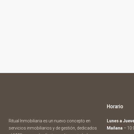
Horario
Ritual Inmobiliaria es un nuevo concepto en
Lunes a Juev
servicios inmobiliarios y de gestión, dedicados
Mañana
– 10:0