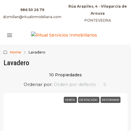
Rúa Arapiles, 4 - Vilagarcía de
986 50 26 79
Arousa
dizmillan@ritualinmobiliaria.com
PONTEVEDRA
Home
Lavadero
Lavadero
10 Propiedades
Ordenar por:
Orden por defecto
VENTA
DESTACADO
REFORMAR