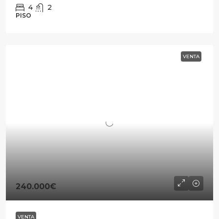
4
2
PISO
VENTA
240.000€
VENTA