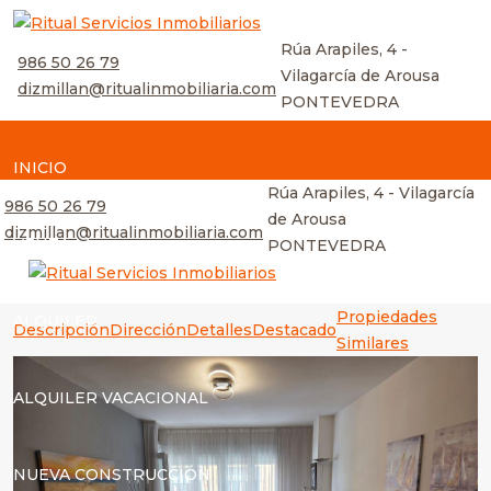
Rúa Arapiles, 4 -
986 50 26 79
Vilagarcía de Arousa
dizmillan@ritualinmobiliaria.com
PONTEVEDRA
INICIO
Rúa Arapiles, 4 - Vilagarcía
986 50 26 79
de Arousa
dizmillan@ritualinmobiliaria.com
VENTA
PONTEVEDRA
Propiedades
ALQUILER
Descripción
Dirección
Detalles
Destacado
Similares
ALQUILER VACACIONAL
NUEVA CONSTRUCCIÓN